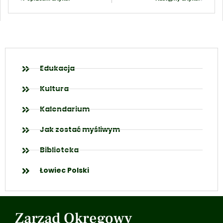
Edukacja
Kultura
Kalendarium
Jak zostać myśliwym
Biblioteka
Łowiec Polski
Zarząd Okręgowy