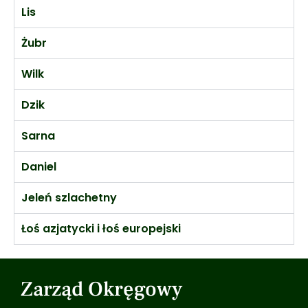
Lis
Żubr
Wilk
Dzik
Sarna
Daniel
Jeleń szlachetny
Łoś azjatycki i łoś europejski
Zarząd Okręgowy