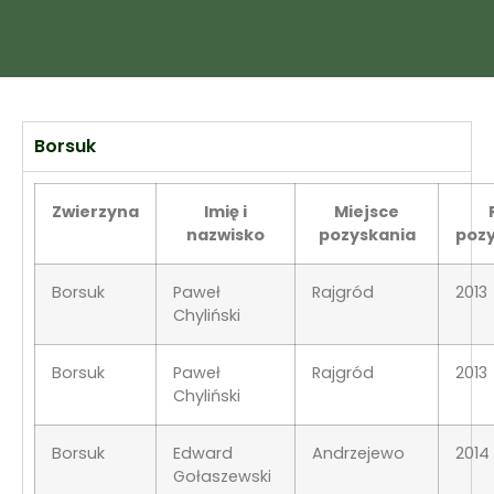
Borsuk
Zwierzyna
Imię i
Miejsce
nazwisko
pozyskania
poz
Borsuk
Paweł
Rajgród
2013
Chyliński
Borsuk
Paweł
Rajgród
2013
Chyliński
Borsuk
Edward
Andrzejewo
2014
Gołaszewski