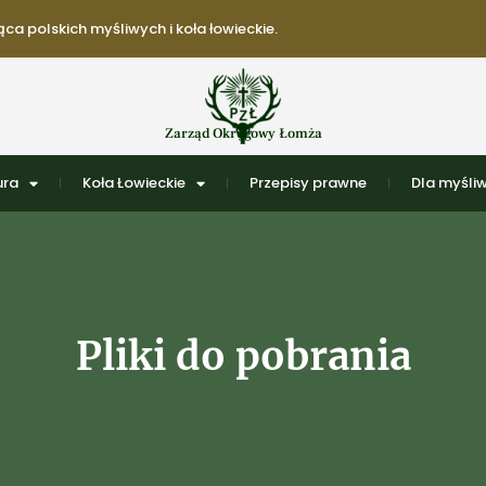
ca polskich myśliwych i koła łowieckie.
Zarząd Okręgowy Łomża
ura
Koła Łowieckie
Przepisy prawne
Dla myśli
Pliki do pobrania