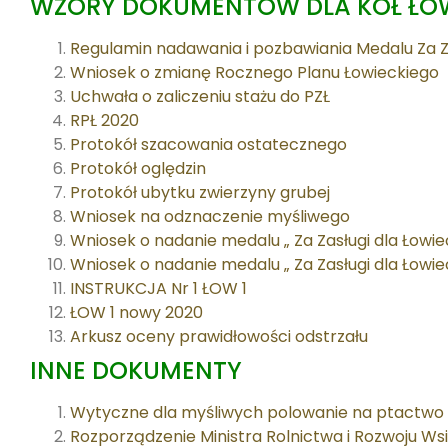
WZORY DOKUMENTÓW DLA KÓŁ ŁO
Regulamin nadawania i pozbawiania Medalu Za Z
Wniosek o zmianę Rocznego Planu Łowieckiego
Uchwała o zaliczeniu stażu do PZŁ
RPŁ 2020
Protokół szacowania ostatecznego
Protokół oględzin
Protokół ubytku zwierzyny grubej
Wniosek na odznaczenie myśliwego
Wniosek o nadanie medalu „ Za Zasługi dla Łowi
Wniosek o nadanie medalu „ Za Zasługi dla Łowi
INSTRUKCJA Nr 1 ŁOW 1
ŁOW 1 nowy 2020
Arkusz oceny prawidłowości odstrzału
INNE DOKUMENTY
Wytyczne dla myśliwych polowanie na ptactwo
Rozporządzenie Ministra Rolnictwa i Rozwoju Wsi