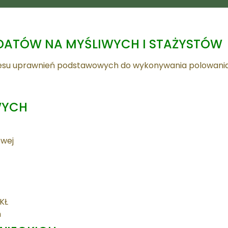
ATÓW NA MYŚLIWYCH I STAŻYSTÓW
kresu uprawnień podstawowych do wykonywania polowani
WYCH
owej
KŁ
h