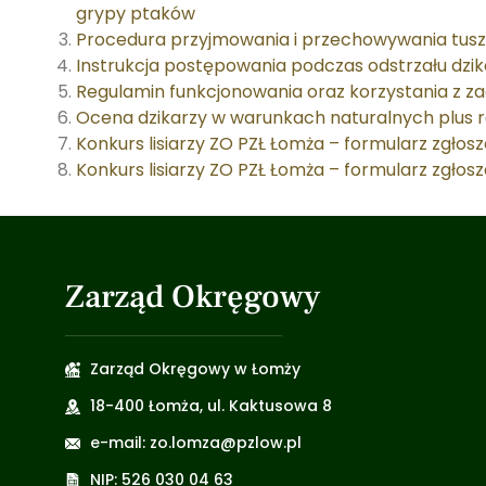
grypy ptaków
Procedura przyjmowania i przechowywania tusz
Instrukcja postępowania podczas odstrzału dzi
Regulamin funkcjonowania oraz korzystania z z
Ocena dzikarzy w warunkach naturalnych plus 
Konkurs lisiarzy ZO PZŁ Łomża – formularz zgłos
Konkurs lisiarzy ZO PZŁ Łomża – formularz zgło
Zarząd Okręgowy
Zarząd Okręgowy w Łomży
18-400 Łomża, ul. Kaktusowa 8
e-mail: zo.lomza@pzlow.pl
NIP: 526 030 04 63