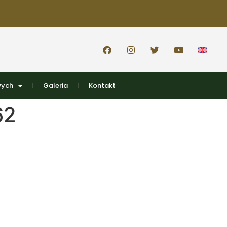
wych
Galeria
Kontakt
62