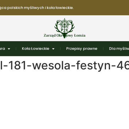
ca polskich myśliwych i koła łowieckie.
Zarząd Okręgowy Łomża
ura
Koła Łowieckie
Przepisy prawne
Dla myśli
l-181-wesola-festyn-4