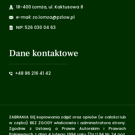
18-400 Łomża, ul. Kaktusowa 8
e-mail: zo.lomza@pzlow.pl
NIP: 526 030 04 63
Dane kontaktowe
+48 86 216 41 42
ZABRANIA SIĘ kopiowania zdjęć oraz opisów (w całości lub
w części) BEZ ZGODY właściciela i administratora strony.
Zgodnie z Ustawą o Prawie Autorskim i Prawach
Pokrewnych z dnia 4 lutego 1994 roku (Dz.U.94 Nr 24 poz.