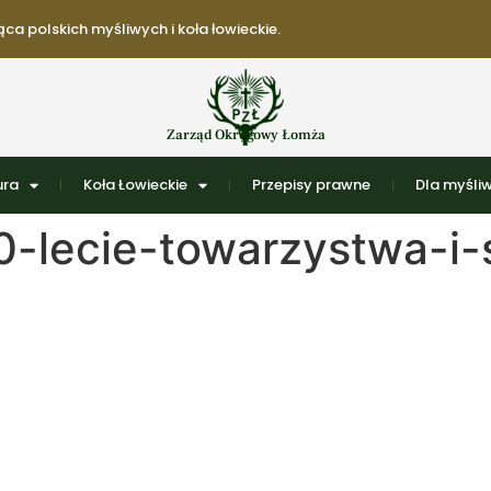
ca polskich myśliwych i koła łowieckie.
Zarząd Okręgowy Łomża
ura
Koła Łowieckie
Przepisy prawne
Dla myśli
-lecie-towarzystwa-i-