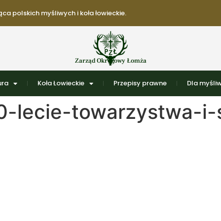
ca polskich myśliwych i koła łowieckie.
Zarząd Okręgowy Łomża
ura
Koła Łowieckie
Przepisy prawne
Dla myśli
-lecie-towarzystwa-i-