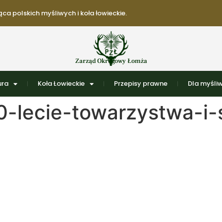
ca polskich myśliwych i koła łowieckie.
Zarząd Okręgowy Łomża
ura
Koła Łowieckie
Przepisy prawne
Dla myśli
-lecie-towarzystwa-i-