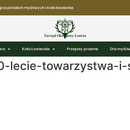
ca polskich myśliwych i koła łowieckie.
Zarząd Okręgowy Łomża
ura
Koła Łowieckie
Przepisy prawne
Dla myśli
-lecie-towarzystwa-i-