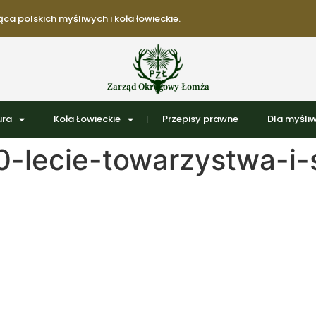
ca polskich myśliwych i koła łowieckie.
Zarząd Okręgowy Łomża
ura
Koła Łowieckie
Przepisy prawne
Dla myśli
-lecie-towarzystwa-i-