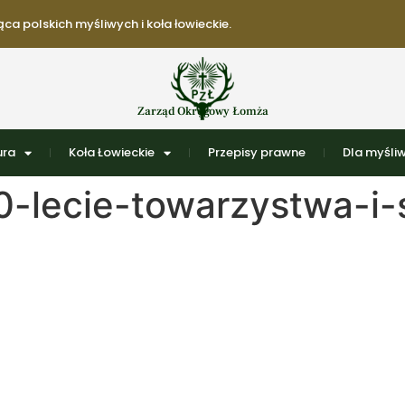
ca polskich myśliwych i koła łowieckie.
Zarząd Okręgowy Łomża
ura
Koła Łowieckie
Przepisy prawne
Dla myśli
-lecie-towarzystwa-i-