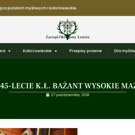
ca polskich myśliwych i koła łowieckie.
Zarząd Okręgowy Łomża
ura
Koła Łowieckie
Przepisy prawne
Dla myśli
7 45-LECIE K.Ł. BAŻANT WYSOKIE M
27 października, 2018