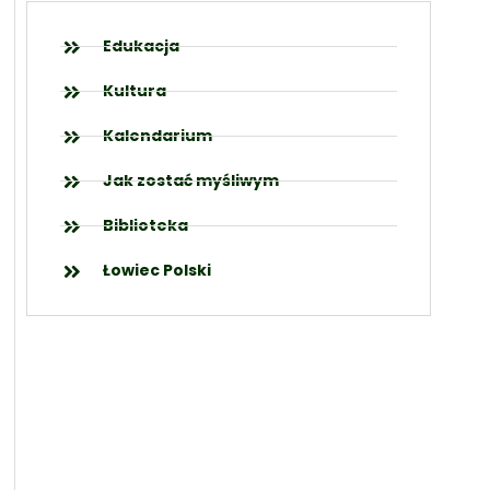
Edukacja
Kultura
Kalendarium
Jak zostać myśliwym
Biblioteka
Łowiec Polski