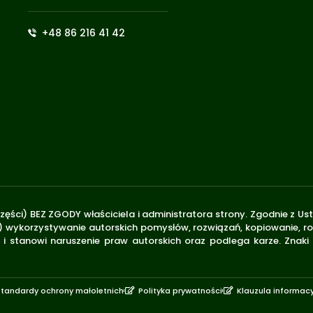
+48 86 216 41 42
zęści) BEZ ZGODY właściciela i administratora strony. Zgodnie z U
.170) wykorzystywanie autorskich pomysłów, rozwiązań, kopiowanie, 
i stanowi naruszenie praw autorskich oraz podlega karze. Znaki
Standardy ochrony małoletnich
Polityka prywatności
Klauzula informac