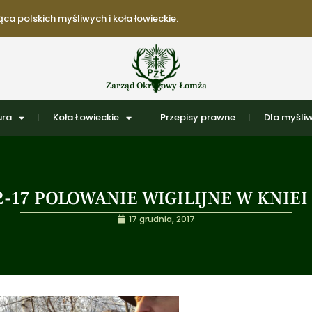
ca polskich myśliwych i koła łowieckie.
Zarząd Okręgowy Łomża
ura
Koła Łowieckie
Przepisy prawne
Dla myśli
2-17 POLOWANIE WIGILIJNE W KNIE
17 grudnia, 2017