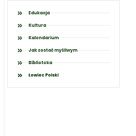
Edukacja
Kultura
Kalendarium
Jak zostać myśliwym
Biblioteka
Łowiec Polski